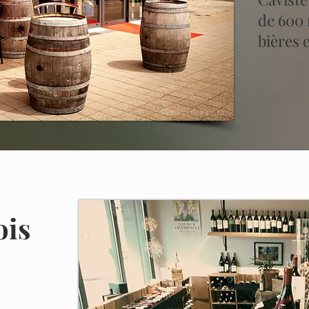
de 600 
bières e
ois