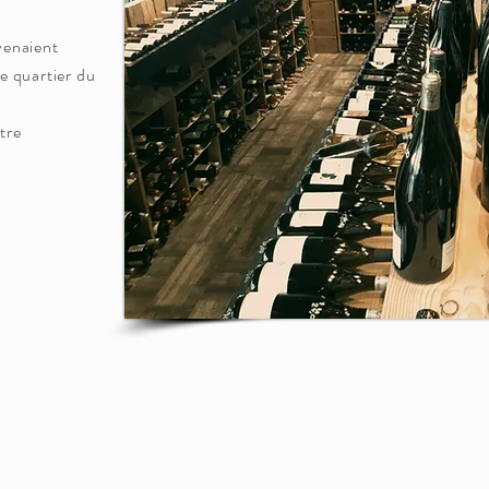
 venaient
le quartier du
tre