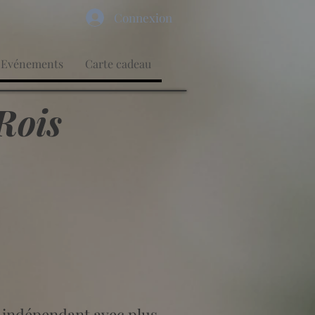
Connexion
Partager
Evénements
Carte cadeau
Rois
 indépendant avec plus