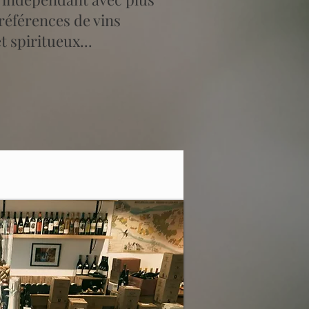
références de vins
t spiritueux...