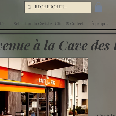
tés
Sélection du Caviste- Click & Collect
À propos
enue à la Cave des 
Caviste