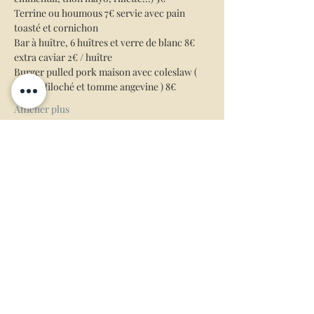
Terrine ou houmous 7€ servie avec pain 
toasté et cornichon 
Bar à huître, 6 huîtres et verre de blanc 8€ 
extra caviar 2€ / huître
Burger pulled pork maison avec coleslaw ( 
porc effiloché et tomme angevine ) 8€
Afficher plus
Partager cet événement
Mentions légales
Conditions générales de ventes
L’abus d’alcool est dangereux pour la