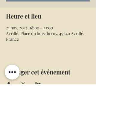
Heure et lieu
21 nov. 2025, 18:00 – 21:00
Avrillé, Place du bois du roy, 49240 Avrillé,
France
Partager cet événement
Mentions légales
Conditions générales de ventes
L’abus d’alcool est dangereux pour la
santé